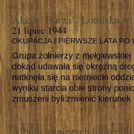
Akcja "Burza". Lotnisko w
21 lipiec 1944
OKUPACJA I PIERWSZE LATA PO
Grupa żołnierzy z mełgiewskiej
dokąd udawała się okrężną dro
natknęła się na niemiecki oddz
wyniku starcia obie strony poni
zmuszeni byli zmienić kierunek 
Album lotniczych fotografii