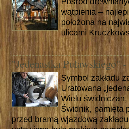
Pośród drewnianyc
wątpienia – najlep
położona na najwię
ulicami Kruczkows
"Jedenastka Puławskiego" -
Symbol zakładu za
Uratowana „jeden
Wielu świdniczan,
Świdnik, pamięta p
przed bramą wjazdową zakładu