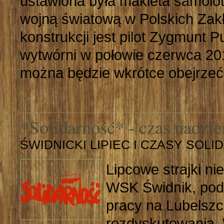
ustawiona była makieta samolo
wojną światową w Polskich Zak
konstrukcji jest pilot Zygmunt 
wytwórni w połowie czerwca 20
można będzie wkrótce obejrzeć 
*Solidarność* - czas nadzie
ŚWIDNICKI LIPIEC I CZASY SOL
Lipcowe strajki n
WSK Świdnik, pod
pracy na Lubelszc
rozdyskutowania. 