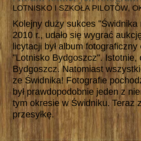
LOTNISKO I SZKOŁA PILOTÓW, O
Kolejny duży sukces "Świdnika n
2010 r., udało się wygrać aukc
licytacji był album fotograficz
"Lotnisko Bydgoszcz". Istotnie,
Bydgoszcz. Natomiast wszystki
ze Świdnika! Fotografie pochod
był prawdopodobnie jeden z ni
tym okresie w Świdniku. Teraz 
przesyłkę.