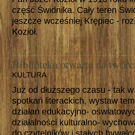
część Świdnika. Cały teren Świ
jeszcze wcześniej Krępiec - r
Kozioł.
Biblioteka otwarta na twórc
KULTURA
Już od dłuższego czasu - tak w bi
spotkań literackich, wystaw te
działań edukacyjno- oświatowy
działalności kulturalno- wychow
do czytelników i stałych bywalcó