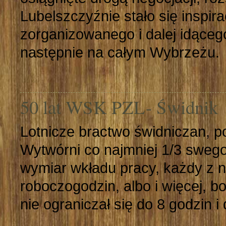
Lubelszczyźnie stało się inspira
zorganizowanego i dalej idącego
następnie na całym Wybrzeżu.
50 lat WSK PZL- Świdnik
Lotnicze bractwo świdniczan, p
Wytwórni co najmniej 1/3 swego 
wymiar wkładu pracy, każdy z n
roboczogodzin, albo i więcej, 
nie ograniczał się do 8 godzin i