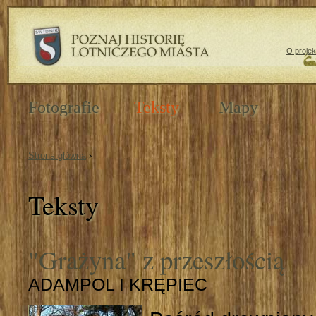
O projek
Fotografie
Teksty
Mapy
Strona główna
›
Teksty
"Grażyna" z przeszłością
ADAMPOL I KRĘPIEC