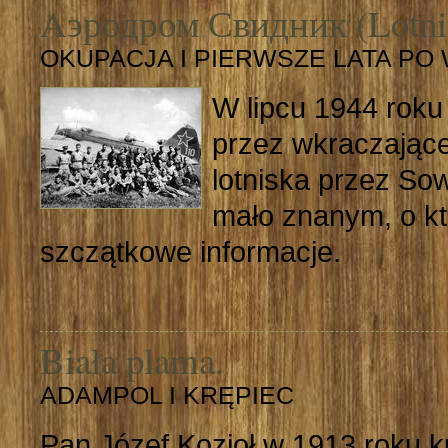
Aэродром Свидник (Lotni
OKUPACJA I PIERWSZE LATA PO
W lipcu 1944 roku 
przez wkraczające
lotniska przez So
mało znanym, o k
szczątkowe informacje.
Biała plama.
ADAMPOL I KRĘPIEC
Pan Józef Kozioł w 1913 roku kup