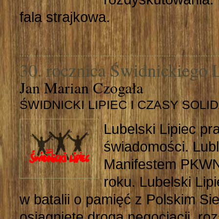
fala strajkowa.
30. rocznica Świdnickiego 
Jan Marian Czogała
ŚWIDNICKI LIPIEC I CZASY SOL
Lubelski Lipiec pr
świadomości. Lubli
Manifestem PKWN, 
roku. Lubelski Li
w batalii o pamięć z Polskim S
osiągnięte drogą negocjacji, ro