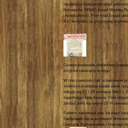
na dworcu kolejowym skąd zabrano
Bohaterów ORMO przed Miejską Radą 
i hotelu Avion). Film miał zostać ja
A to wszystko za przyczyną artykułu 
:)
Gazeta podawała dodatkowo uzasadn
przyrost naturalny w kraju".
W rzeczywistości tak oczekiwane pr
świdnickich widzów pisała wiele raz
odbyły się 27 i 28 czerwca 1961 r
zapełniając salę kinową. Film obejrz
zdobyć bilet na seans 28 VI pierwszy
Faktem natomiast jest, że nasz śmig
Zachowało się w archiwum filmoteki 
Grażyna Staniszewska - Danusia (w 