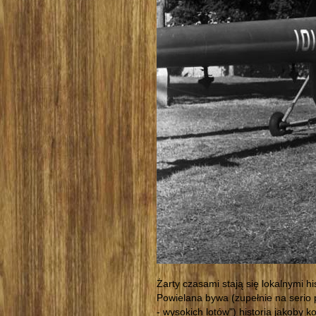
Żarty czasami stają się lokalnymi h
Powielana bywa (zupełnie na serio
- wysokich lotów") historia jakoby 