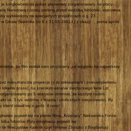
 je śmigłowcem na pokaz plenerowy zorganizowany na placu
Narodową (dzisiaj parking przed siedzibą biblioteki, starostwa
koby wyświetlony na specjalnych projektorach o g. 23.
w Głosie Świdnika (nr 6 z 31-03-1961 r.) z okazji … prima aprilis
ienie, że film został nam przyznany „ze względu na największy
zez mieszkańców projekcje (o oczekiwaniach i zniecierpliwieniu
y lokalna prasa), na szerokim ekranie świdnickiego kina Lot,
. Zorganizowano po 5 seansów dziennie, za każdym razem
ało ok. 3 tys. widzów, z miasta i okolicznych miejscowości. By
 klient stawił się o godz. 4 rano!
łowiec pojawił się na planie filmu „Krzyżacy” Aleksandra Forda.
kilka fotosów. Przy śmigłowcu pojawili się:
tle Mieczysław Kalenik czyli filmowy Zbyszko z Bogdańca)