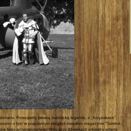
istoriami. Prostujemy pewną świdnicką legendę, o „Krzyżakach”.
 pisano o tym w popularnym niegdyś miejskim magazynie "Świdnik
kopie tego arcypopularnego filmu przy dźwiękach orkiestry witano