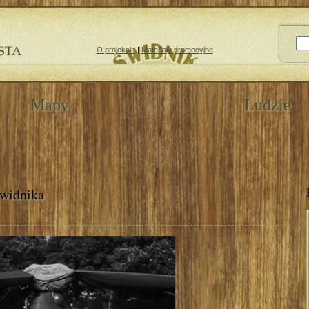
O projekcie
|
Materiały promocyjne
Mapy
Ludzie
widnika