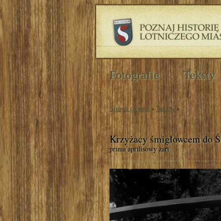
Fotografie
Teksty
Strona główna
›
Teksty
›
Krzyżacy śmigłowcem do Ś
prima aprilisowy żart