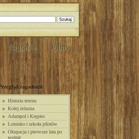
Nagrania
Filmy
Przegląd zagadnień
Historia terenu
Kolej żelazna
Adampol i Krępiec
Lotnisko i szkoła pilotów
Okupacja i pierwsze lata po
wojnie