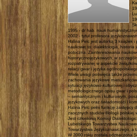
Ka
19
Lu
19
Sk
1995 - dr hab. nauk humanistycznych
2002 - tytuł profesora językoznaws
Halina Pelc jest autorką 3 książek 
naukowej to: dialektologia, historia
potoczna. Zainteresowania naukow
historycznojęzykowych, w szczególn
rozpatrywanej w aspekcie związków
relacji gwar i języka ogólnopolski
Wiele uwagi poświęca także przemia
zachowania językowe mieszkańców 
sytuacji językowo-kulturowej i obyc
metodologicznego opisu gwar i pol
– semantycznym i kulturowym, pos
językowych oraz świadomości i kom
Halina Pelc pełni funkcję zastępcy d
zaocznych studiów filologii polsk
Jest członkinią Komisji Dialektolog
Lubelskiego Towarzystwa Naukowe
Towarzystwa Językoznawczego, a t
W 2000 roku została odznaczona S