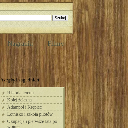
Nagrania
Filmy
Przegląd zagadnień
Historia terenu
Kolej żelazna
Adampol i Krępiec
Lotnisko i szkoła pilotów
Okupacja i pierwsze lata po
wojnie