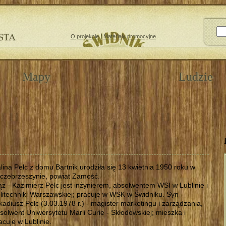
O projekcie
|
Materiały promocyjne
Mapy
Ludzie
lina Pelc z domu Bartnik urodziła się 13 kwietnia 1950 roku w
czebrzeszynie, powiat Zamość.
ż - Kazimierz Pelc jest inżynierem, absolwentem WSI w Lublinie i
litechniki Warszawskiej; pracuje w WSK w Świdniku. Syn -
kadiusz Pelc (3.03.1978 r.) - magister marketingu i zarządzania,
solwent Uniwersytetu Marii Curie - Skłodowskiej; mieszka i
acuje w Lublinie.