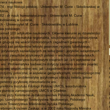
riera naukowa:
74 - mgr filologii polskiej - Uniwersytet M. Curie - Skłodowskiej w
blinie,
82 - dr nauk humanistycznych - Uniwersytet M. Curie -
łodowskiej w Lublinie,
 - Uniwersytet M. Curie - Skłodowskiej w Lublinie,
twa polskiego.
i ponad 100 artykułów naukowych. Główne kierunki jej działalności
 języka, problematyka regionalna, socjolingwistyka i polszczyzna
e grupują się wokół różnorodnych zagadnień gwarowych i
ości zaś problemów leksyki gwarowej regionu lubelskiego,
 językowych sąsiadujących ze sobą gwar i języków, wzajemnych
ego oraz związków językowych polsko – wschodniosłowiańskich.
nom cywilizacyjno-kulturowym ostatnich lat i ich wpływowi na
wsi. Problematyka badawcza dotyczy zarówno szeroko pojętej
zajowej współczesnej wsi, jak i zagadnień teoretyczno-
szczyzny potocznej w aspekcie geograficznym, onomazjologiczno
zerzonym o problematykę językowego obrazu świata, zmian
petencji językowej mieszkańców wsi.
yrektora Instytutu Filologii Polskiej UMCS, koordynatora
iej w punkcie zamiejscowym UMCS w Chełmie.
icznej przy Komitecie Językoznawstwa Polskiej Akademii Nauk,
go, Łomżyńskiego Towarzystwa Naukowego, Polskiego
akże Towarzystwa Miłośników Języka Polskiego.
rebrnym Krzyżem Zasługi, a w 2002 roku Nagrodą Ministra