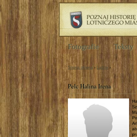
Fotografie
Teksty
Strona główna
›
Ludzie
›
Pelc Halina Irena
Ha
Sz
Mą
Po
Ar
ab
pr