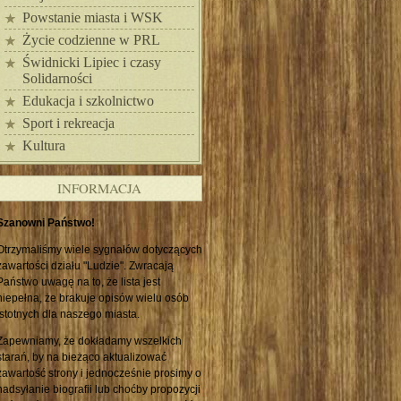
Powstanie miasta i WSK
Życie codzienne w PRL
Świdnicki Lipiec i czasy
Solidarności
Edukacja i szkolnictwo
Sport i rekreacja
Kultura
INFORMACJA
Szanowni Państwo!
Otrzymaliśmy wiele sygnałów dotyczących
zawartości działu "Ludzie". Zwracają
Państwo uwagę na to, że lista jest
niepełna, że brakuje opisów wielu osób
istotnych dla naszego miasta.
Zapewniamy, że dokładamy wszelkich
starań, by na bieżąco aktualizować
zawartość strony i jednocześnie prosimy o
nadsyłanie biografii lub choćby propozycji