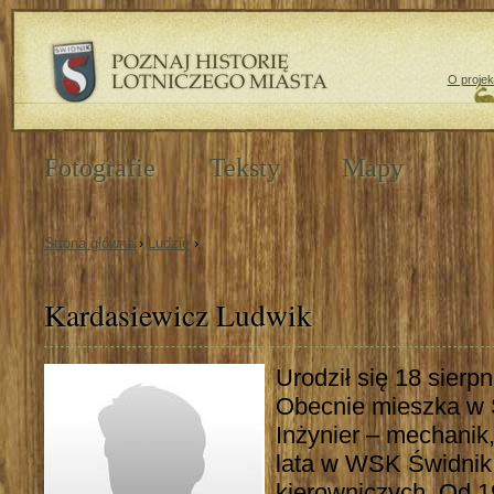
O projek
Fotografie
Teksty
Mapy
Strona główna
›
Ludzie
›
Kardasiewicz Ludwik
Urodził się 18 sierp
Obecnie mieszka w 
Inżynier – mechanik,
lata w WSK Świdnik
kierowniczych. Od 19