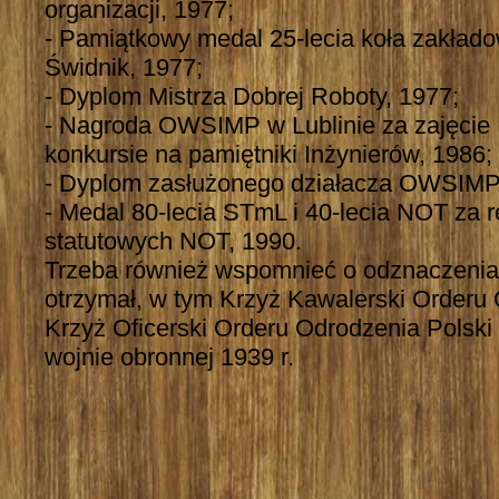
organizacji, 1977;
- Pamiątkowy medal 25-lecia koła zakł
Świdnik, 1977;
- Dyplom Mistrza Dobrej Roboty, 1977;
- Nagroda OWSIMP w Lublinie za zajęcie 
konkursie na pamiętniki Inżynierów, 1986;
- Dyplom zasłużonego działacza OWSIMP 
- Medal 80-lecia STmL i 40-lecia NOT za r
statutowych NOT, 1990.
Trzeba również wspomnieć o odznaczenia
otrzymał, w tym Krzyż Kawalerski Orderu 
Krzyż Oficerski Orderu Odrodzenia Polski
wojnie obronnej 1939 r.