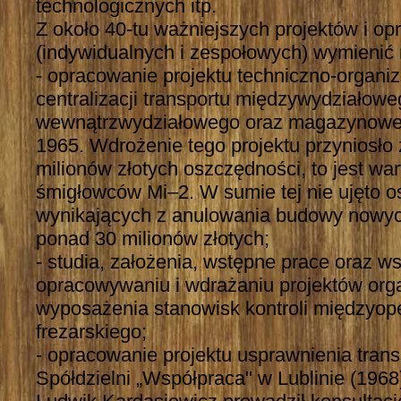
technologicznych itp.
Z około 40-tu ważniejszych projektów i o
(indywidualnych i zespołowych) wymienić 
- opracowanie projektu techniczno-organi
centralizacji transportu międzywydziałowe
wewnątrzwydziałowego oraz magazynoweg
1965. Wdrożenie tego projektu przyniosło
milionów złotych oszczędności, to jest wa
śmigłowców Mi–2. W sumie tej nie ujęto 
wynikających z anulowania budowy nowy
ponad 30 milionów złotych;
- studia, założenia, wstępne prace oraz w
opracowywaniu i wdrażaniu projektów organ
wyposażenia stanowisk kontroli międzyope
frezarskiego;
- opracowanie projektu usprawnienia tran
Spółdzielni „Współpraca" w Lublinie (1968