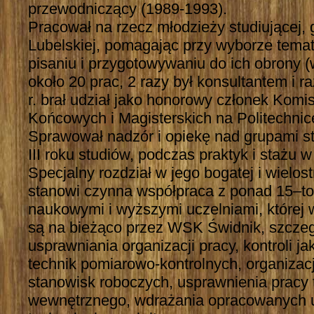
przewodniczący (1989-1993).
Pracował na rzecz młodzieży studiującej, 
Lubelskiej, pomagając przy wyborze tem
pisaniu i przygotowywaniu do ich obrony (
około 20 prac, 2 razy był konsultantem i 
r. brał udział jako honorowy członek Komi
Końcowych i Magisterskich na Politechnice
Sprawował nadzór i opiekę nad grupami st
III roku studiów, podczas praktyk i stażu
Specjalny rozdział w jego bogatej i wielo
stanowi czynna współpraca z ponad 15–to
naukowymi i wyższymi uczelniami, której
są na bieżąco przez WSK Świdnik, szczeg
usprawniania organizacji pracy, kontroli ja
technik pomiarowo-kontrolnych, organizac
stanowisk roboczych, usprawnienia pracy 
wewnętrznego, wdrażania opracowanych 