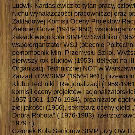
Ludwik Kardasiewicz to tytan pracy, człowi
ruchu wynalazczości pracowniczej oraz p
Zakładowej Komisji Oceny Projektów Racj
Zielonej Górze (1948-1950), współorganiza
zakładowego koła SIMP w Świdniku (1952
współorganizator WSJ (obecnie Politechnik
pełnomocnik Min. Przemysłu Szkol. Wyższe
pierwszy rok studiów (1953), delegat na I
Organizacji Technicznej NOT w Warszawie
Zarządu OWSIMP (1956-1961), przewodn
Klubu Techniki i Racjonalizacji (1959-196
komisji oceny projektów racjonalizatorski
1957-1961, 1976-1984), organizator ogól
złej jakości (1956), sekretarz oceny giełd 
Dobra Robota" ( 1976-1983), rzeczoznaw
1979 r.).
Członek Koła Seniorów SIMP przy OW Lubli