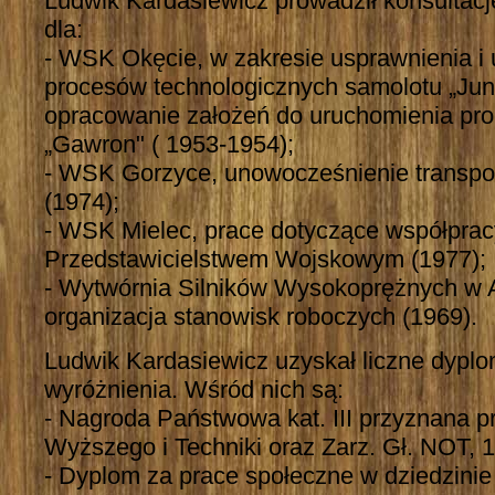
Ludwik Kardasiewicz prowadził konsultacj
dla:
- WSK Okęcie, w zakresie usprawnienia i
procesów technologicznych samolotu „Juna
opracowanie założeń do uruchomienia prod
„Gawron" ( 1953-1954);
- WSK Gorzyce, unowocześnienie transpo
(1974);
- WSK Mielec, prace dotyczące współprac
Przedstawicielstwem Wojskowym (1977);
- Wytwórnia Silników Wysokoprężnych w 
organizacja stanowisk roboczych (1969).
Ludwik Kardasiewicz uzyskał liczne dyplo
wyróżnienia. Wśród nich są:
- Nagroda Państwowa kat. III przyznana p
Wyższego i Techniki oraz Zarz. Gł. NOT, 
- Dyplom za prace społeczne w dziedzinie 