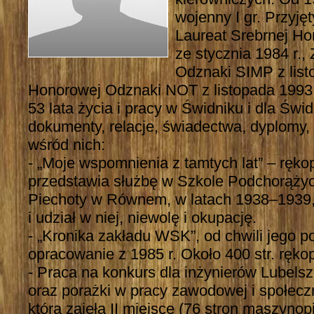
wojenny I gr. Przyję
Laureat Srebrnej H
ze stycznia 1984 r.,
Odznaki SIMP z listo
Honorowej Odznaki NOT z listopada 1993 
53 lata życia i pracy w Świdniku i dla Świd
dokumenty, relacje, świadectwa, dyplomy
wśród nich:
- „Moje wspomnienia z tamtych lat” – rękopi
przedstawia służbę w Szkole Podchorąży
Piechoty w Równem, w latach 1938–1939,
i udział w niej, niewolę i okupację.
- „Kronika zakładu WSK”, od chwili jego po
opracowanie z 1985 r. Około 400 str. rękop
- Praca na konkurs dla inżynierów Lubelsz
oraz porażki w pracy zawodowej i społecz
która zajęła II miejsce (76 stron maszynopi