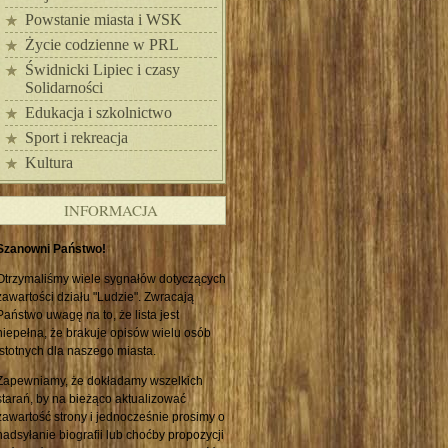
Powstanie miasta i WSK
Życie codzienne w PRL
Świdnicki Lipiec i czasy
Solidarności
Edukacja i szkolnictwo
Sport i rekreacja
Kultura
INFORMACJA
Szanowni Państwo!
Otrzymaliśmy wiele sygnałów dotyczących
zawartości działu "Ludzie". Zwracają
Państwo uwagę na to, że lista jest
niepełna, że brakuje opisów wielu osób
istotnych dla naszego miasta.
Zapewniamy, że dokładamy wszelkich
starań, by na bieżąco aktualizować
zawartość strony i jednocześnie prosimy o
nadsyłanie biografii lub choćby propozycji