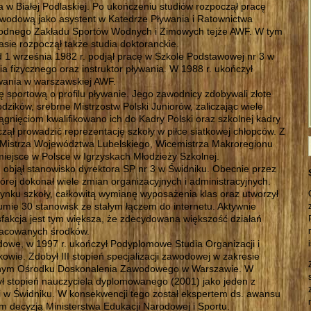
lia w Białej Podlaskiej. Po ukończeniu studiów rozpoczął pracę
wodową jako asystent w Katedrze Pływania i Ratownictwa
dnego Zakładu Sportów Wodnych i Zimowych tejże AWF. W tym
asie rozpoczął także studia doktoranckie.
 1 września 1982 r. podjął pracę w Szkole Podstawowej nr 3 w
a fizycznego oraz instruktor pływania. W 1988 r. ukończył
ania w warszawskiej AWF.
 sportową o profilu pływanie. Jego zawodnicy zdobywali złote
zików, srebrne Mistrzostw Polski Juniorów, zaliczając wiele
siągnięciom kwalifikowano ich do Kadry Polski oraz szkolnej kadry
aczął prowadzić reprezentację szkoły w piłce siatkowej chłopców. Z
 Mistrza Województwa Lubelskiego, Wicemistrza Makroregionu
ejsce w Polsce w Igrzyskach Młodzieży Szkolnej.
, objął stanowisko dyrektora SP nr 3 w Świdniku. Obecnie przez
której dokonał wiele zmian organizacyjnych i administracyjnych.
ynku szkoły, całkowitą wymianę wyposażenia klas oraz utworzył
mie 30 stanowisk ze stałym łączem do internetu. Aktywnie
fakcja jest tym większa, że zdecydowana większość działań
racowanych środków.
dowe, w 1997 r. ukończył Podyplomowe Studia Organizacji i
ie. Zdobył III stopień specjalizacji zawodowej w zakresie
ralnym Ośrodku Doskonalenia Zawodowego w Warszawie. W
 stopień nauczyciela dyplomowanego (2001) jako jeden z
i w Świdniku. W konsekwencji tego został ekspertem ds. awansu
 decyzją Ministerstwa Edukacji Narodowej i Sportu.