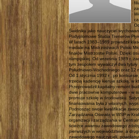
fi
za
Wo
cz
Od
Świdniku jako nauczyciel wychowani
Podyplomowe Studia Trenerów Pływ
W latach 1983–1989 prowadził klasę
medale na Mistrzostwach Polski Młod
finałów Mistrzostw Polski. Dzięki o
olimpijskiej. Od września 1989 r. z
tym zespołem wywalczył dwa tytuły
Południowo-Wschodniego oraz 12 mi
Od 1 stycznia 1992 r., po konkursie
trzecią kadencję kieruje szkołą, w 
Przeprowadził kapitalny remont bud
dwie pracownie komputerowe - w su
promuje szkołę w środowisku. Satys
finansowania była z własnych, wyp
Podnosząc swoje kwalifikacje zawo
Zarządzania Oświatą w WSP w Krakow
organizacji i zarządzania w Cent
ścieżce awansu zawodowego zdobył
pierwszych w województwie, a drug
zawodowego nauczycieli, powołanym