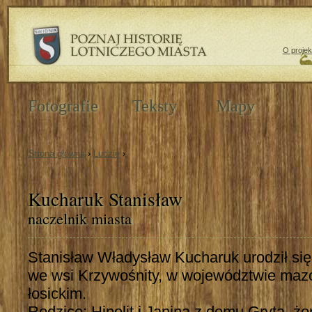
O projek
Fotografie
Teksty
Mapy
Strona główna
›
Ludzie
›
Kucharuk Stanisław
naczelnik miasta
Stanisław Władysław Kucharuk urodził si
we wsi Krzywośnity, w województwie maz
łosickim.
Rodzice: Hipolit i Janina z domu Gryta, żo