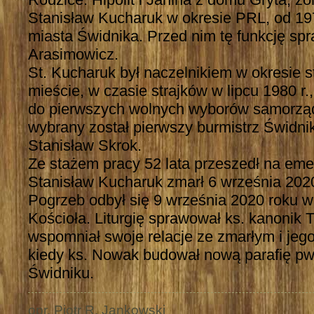
Stanisław Kucharuk w okresie PRL, od 197
miasta Świdnika. Przed nim tę funkcję s
Arasimowicz.
St. Kucharuk był naczelnikiem w okresie s
mieście, w czasie strajków w lipcu 1980 r
do pierwszych wolnych wyborów samorząd
wybrany został pierwszy burmistrz Świdnik
Stanisław Skrok.
Ze stażem pracy 52 lata przeszedł na eme
Stanisław Kucharuk zmarł 6 września 202
Pogrzeb odbył się 9 września 2020 roku w
Kościoła. Liturgię sprawował ks. kanonik
wspomniał swoje relacje ze zmarłym i je
kiedy ks. Nowak budował nową parafię pw
Świdniku.
opr. Piotr R. Jankowski