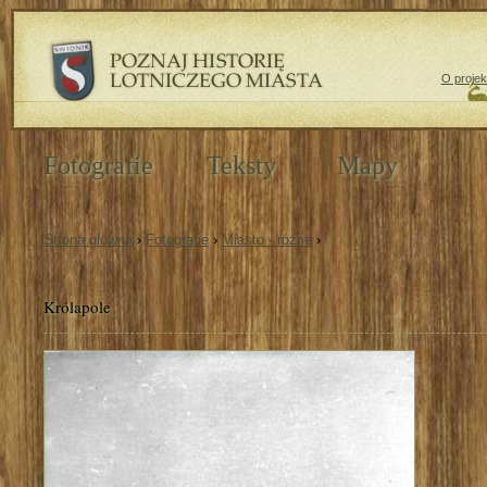
O projek
Fotografie
Teksty
Mapy
Strona główna
›
Fotografie
›
Miasto - różne
›
Królapole