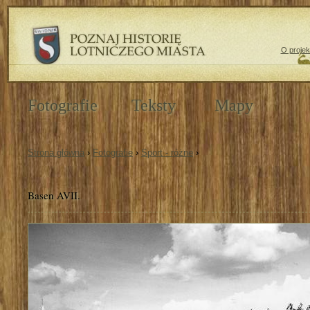
O projek
Fotografie
Teksty
Mapy
Strona główna
›
Fotografie
›
Sport - różne
›
Basen AVII.