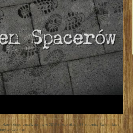
czkowskiego, zrealizowany w 2015 roku z okazji 33. rocznicy Świdnickich
tury w Świdniku.