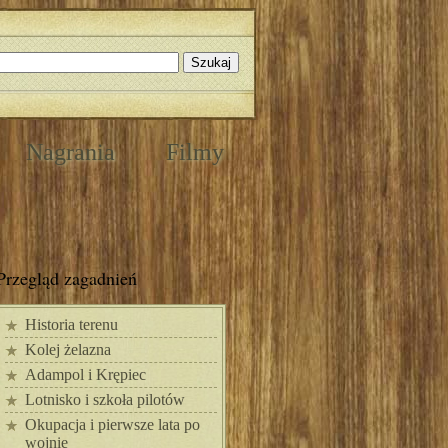
Nagrania
Filmy
Przegląd zagadnień
Historia terenu
Kolej żelazna
Adampol i Krępiec
Lotnisko i szkoła pilotów
Okupacja i pierwsze lata po
wojnie