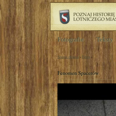
Fotografie
Teksty
Strona główna
›
Filmy
›
Fenomen Spacerów