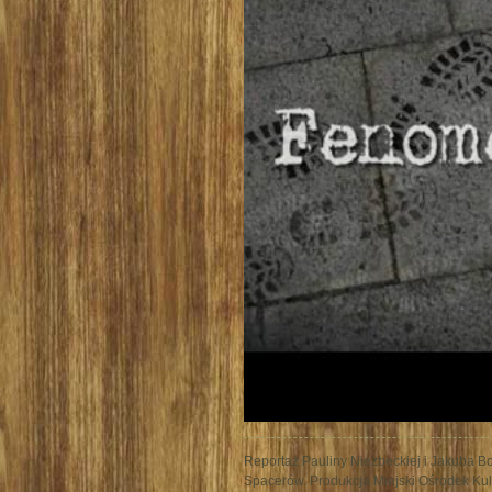
Reportaż Pauliny Niezbeckiej i Jakuba Bo
Spacerów. Produkcja Miejski Ośrodek Kul