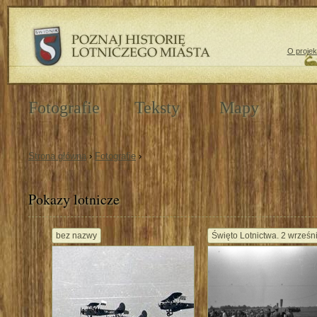
O projek
Fotografie
Teksty
Mapy
Strona główna
›
Fotografie
›
Pokazy lotnicze
bez nazwy
Święto Lotnictwa. 2 wrześni